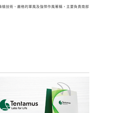
操槍技術、嚴格的軍風及強悍作風著稱，主要負責南部