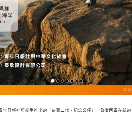
部青年日報社所攜手推出的「柴寶二代・紀念公仔」，象徵國軍在新