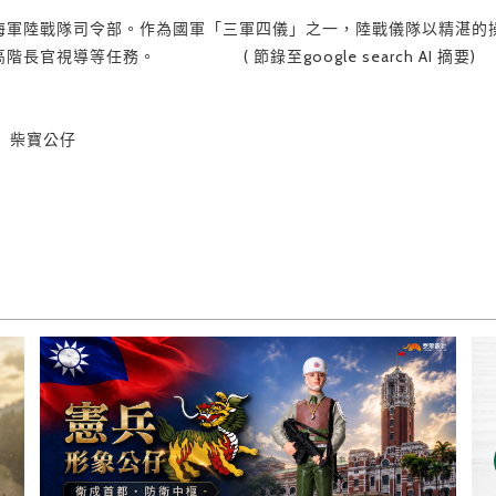
海軍陸戰隊司令部。作為國軍「三軍四儀」之一，陸戰儀隊以精湛的
官視導等任務。 ( 節錄至google search AI 摘要)
 ) 」柴寶公仔