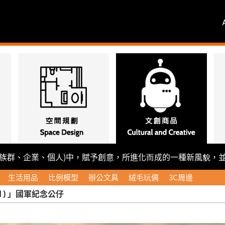
群、企業、個人)中，賦予創意，所進化而成的一種新風貌，
生活用品
比例模型
辦公文具
絨毛玩偶
3C周邊
uard ) 」國軍紀念公仔