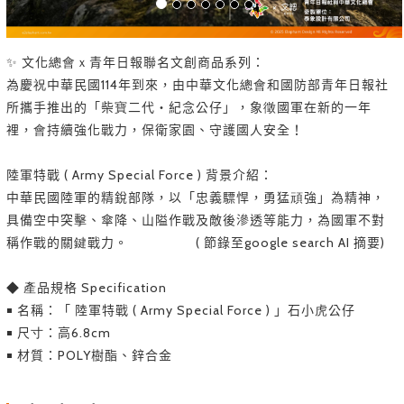
✨ 文化總會ｘ青年日報聯名文創商品系列：
為慶祝中華民國114年到來，由中華文化總會和國防部青年日報社
所攜手推出的「柴寶二代・紀念公仔」，象徵國軍在新的一年
裡，會持續強化戰力，保衛家園、守護國人安全！
陸軍特戰 ( Army Special Force ) 背景介紹：
中華民國陸軍的精銳部隊，以「忠義驃悍，勇猛頑強」為精神，
具備空中突擊、傘降、山隘作戰及敵後滲透等能力，為國軍不對
稱作戰的關鍵戰力。 ( 節錄至google search AI 摘要)
◆ 產品規格 Specification
￭ 名稱：「 陸軍特戰 ( Army Special Force ) 」石小虎公仔
￭ 尺寸：高6.8cm
￭ 材質：POLY樹酯、鋅合金