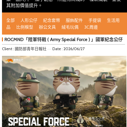
其附加價值提升。
全部
人形公仔
紀念套幣
服飾配件
手提袋
生活用
品
比例模型
辦公文具
絨毛玩偶
3C周邊
ROCMND「陸軍特戰 ( Army Special Force ) 」國軍紀念公仔
Client : 國防部青年日報社
Date : 2026/06/27