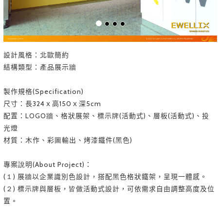
設計風格：北歐簡約
結構類型：產品展示牆
製作規格(Specification)
尺寸：長324ｘ高150ｘ深5cm
配置：LOGO牆、格狀展架、標示牌(活動式)、層板(活動式)、投
光燈
材質：木作、彩圖輸出、烤漆鐵件(黑色)
專案說明(About Project)：
(１) 展牆以企業識別色設計，搭配黑色格狀鐵架，呈現一體感。
(２) 標示牌與層板，皆做活動式設計，可依需求自由調整高度及位
置。