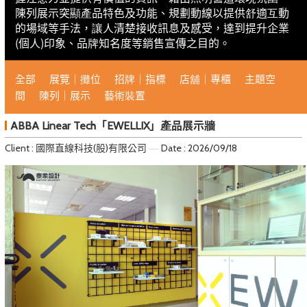
陳列展示突顯產品特色及功能、規劃動線以提供舒適互動
的場域等手法，讓人清楚接收訊息及感受，達到提升企業
(個人)印象、品牌知名度等銷售宣傳之目的。
全部
展覽｜攤位
招牌｜指標
店舖｜專櫃
主題空
間
陳列｜展示
藝術裝置
ABBA Linear Tech「EWELLIX」產品展示牆
Client : 國際直線科技(股)有限公司
Date : 2026/09/18