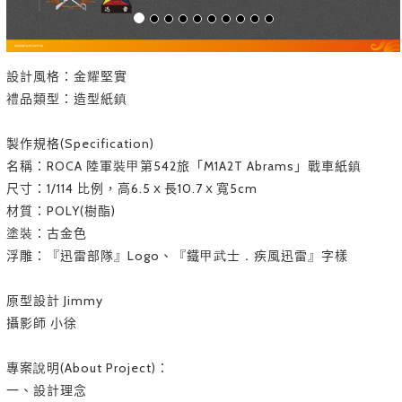
設計風格：金耀堅實
禮品類型：造型紙鎮
製作規格(Specification)
名稱：ROCA 陸軍裝甲第542旅「M1A2T Abrams」戰車紙鎮
尺寸：1/114 比例，高6.5ｘ長10.7ｘ寬5cm
材質：POLY(樹酯)
塗裝：古金色
浮雕：『迅雷部隊』Logo、『鐵甲武士．疾風迅雷』字樣
原型設計 Jimmy
攝影師 小徐
專案說明(About Project)：
一、設計理念