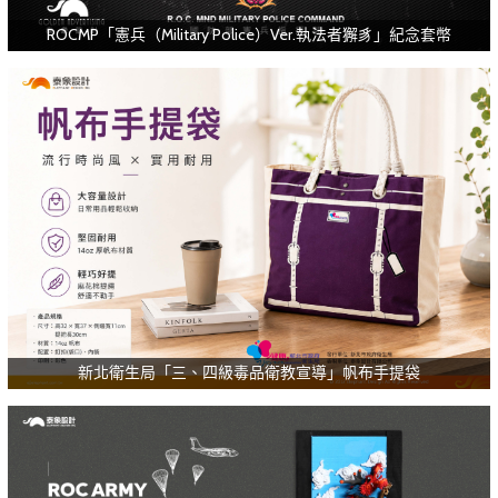
ROCMP「憲兵（Military Police）Ver.執法者獬豸」紀念套幣
新北衛生局「三、四級毒品衛教宣導」帆布手提袋