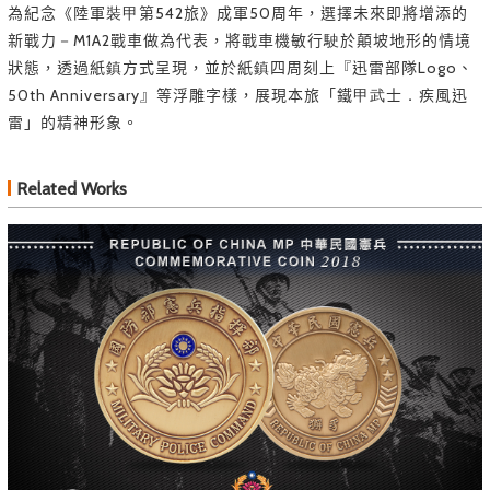
為紀念《陸軍裝甲第542旅》成軍50周年，選擇未來即將增添的
新戰力－M1A2戰車做為代表，將戰車機敏行駛於顛坡地形的情境
狀態，透過紙鎮方式呈現，並於紙鎮四周刻上『迅雷部隊Logo、
50th Anniversary』等浮雕字樣，展現本旅「鐵甲武士．疾風迅
雷」的精神形象。
Related Works