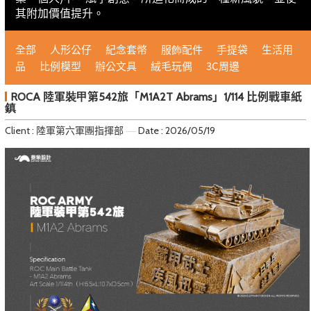
其附加價值提升。
全部
人形公仔
紀念套幣
服飾配件
手提袋
生活用
品
比例模型
辦公文具
絨毛玩偶
3C周邊
ROCA 陸軍裝甲第542旅「M1A2T Abrams」1/114 比例戰車紙
鎮
Client : 陸軍第六軍團指揮部
Date : 2026/05/19